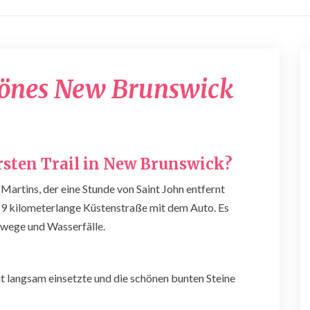
Oh
önes New Brunswick
du
wunderschönes
New
Brunswick
rsten Trail in New Brunswick?
Martins, der eine Stunde von Saint John entfernt
19 kilometerlange Küstenstraße mit dem Auto. Es
rwege und Wasserfälle.
t langsam einsetzte und die schönen bunten Steine