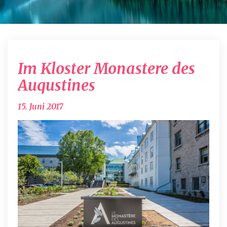
Im
Im Kloster Monastere des
Kloster
Monastere
Augustines
des
Augustines
15. Juni 2017