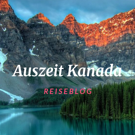
Auszeit Kanada
R E I S E B L O G