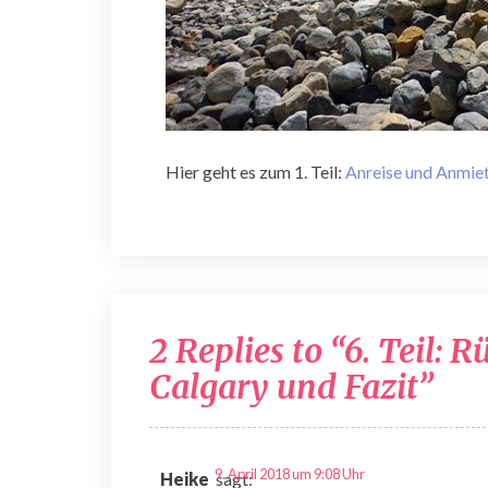
Hier geht es zum 1. Teil:
Anreise und Anmie
2 Replies to “6. Teil:
Calgary und Fazit”
9. April 2018 um 9:08 Uhr
Heike
sagt: